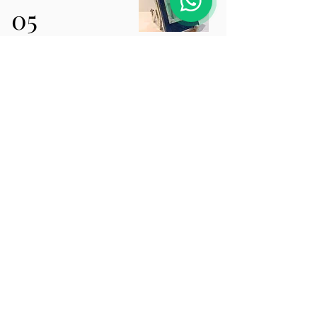
05
Regala con causa
Pregunta por nuestro catalogo de objetos de
diseño.
Decoración del hogar, joyas, juguetes, accesorios
y más con diseños originales.
Conoce más
Talleres de Reciclaje y Arte
06
Aprende con Nosotros
Nos encanta compartir nuestros conocimientos
y experiencias dentro del mundo del reciclaje y el
arte. Nuestros talleres ayudan a desarrollar
conciencia, actitudes y valores de respeto hacia