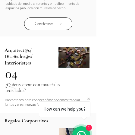
cuidado del medio ambiente y embellecimiento de
espacios públicos con murales de barrio.
Contáctanos
Arquitect@s/
Diseñador@s/
Interiorist@s
04
¿Quieres crear con materiales
reciclados?
Contáctanos para conocer cómo podemos trabajar
juntos y crear nuevas formas de utilizar el plástico
How can we help you?
Regalos Corporativos
1