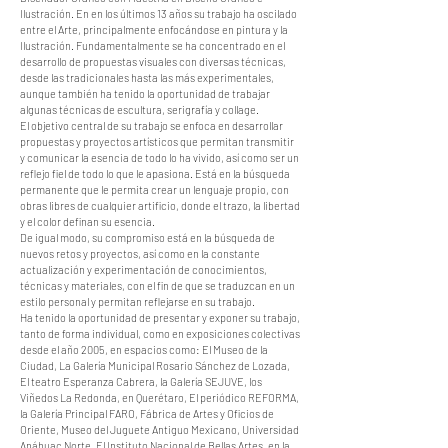
Ilustración. En en los últimos 13 años su trabajo ha oscilado
entre el Arte, principalmente enfocándose en pintura y la
Ilustración. Fundamentalmente se ha concentrado en el
desarrollo de propuestas visuales con diversas técnicas,
desde las tradicionales hasta las más experimentales,
aunque también ha tenido la oportunidad de trabajar
algunas técnicas de escultura, serigrafía y collage.
El objetivo central de su trabajo se enfoca en desarrollar
propuestas y proyectos artísticos que permitan transmitir
y comunicar la esencia de todo lo ha vivido, así como ser un
reflejo fiel de todo lo que le apasiona. Está en la búsqueda
permanente que le permita crear un lenguaje propio, con
obras libres de cualquier artificio, donde el trazo, la libertad
y el color definan su esencia.
De igual modo, su compromiso está en la búsqueda de
nuevos retos y proyectos, así como en la constante
actualización y experimentación de conocimientos,
técnicas y materiales, con el fin de que se traduzcan en un
estilo personal y permitan reflejarse en su trabajo.
Ha tenido la oportunidad de presentar y exponer su trabajo,
tanto de forma individual, como en exposiciones colectivas
desde el año 2005, en espacios como: El Museo de la
Ciudad, La Galería Municipal Rosario Sánchez de Lozada,
El teatro Esperanza Cabrera, la Galería SEJUVE, los
Viñedos La Redonda, en Querétaro, El periódico REFORMA,
la Galería Principal FARO, Fábrica de Artes y Oficios de
Oriente, Museo del Juguete Antiguo Mexicano, Universidad
Anáhuac Norte, El Instituto Nacional de Bellas Artes, en la