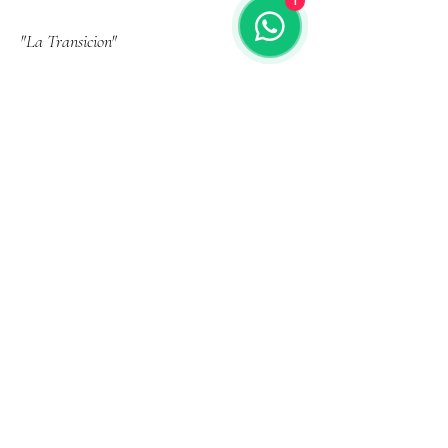
1
"La Transicion"
Acrílico sobre xololienzos de polietilenos
reciclados
100x50cm
(Diptico)
AVALÚO: $16,000.00MXN
(930usd)
PRECIO DE SALIDA: $8,000.00MXN
Haz una oferta
Regresa a catálogo
works
Other