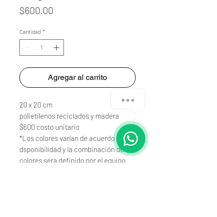
Precio
$600.00
Cantidad
*
Agregar al carrito
20 x 20 cm
polietilenos reciclados y madera
$600 costo unitario
*Los colores varían de acuerdo a
dsponibilidad y la combinación de
colores sera definido por el equipo
Xoloplastics.
Mayoreo