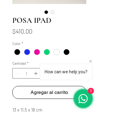
POSA IPAD
Precio
$410.00
Color
*
Cantidad
*
How can we help you?
1
Agregar al carrito
13 x 11.5 x 18 cm
polietilenos reciclados y madera
$410.00 costo unitario