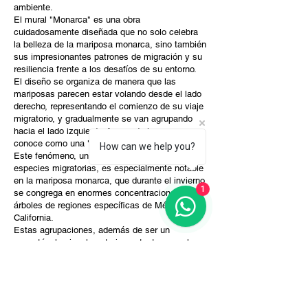
ambiente.
El mural "Monarca" es una obra
cuidadosamente diseñada que no solo celebra
la belleza de la mariposa monarca, sino también
sus impresionantes patrones de migración y su
resiliencia frente a los desafíos de su entorno.
El diseño se organiza de manera que las
mariposas parecen estar volando desde el lado
derecho, representando el comienzo de su viaje
migratorio, y gradualmente se van agrupando
hacia el lado izquierdo, formando lo que se
conoce como una "agrupación de mariposas".
How can we help you?
Este fenómeno, una práctica común en
especies migratorias, es especialmente notable
en la mariposa monarca, que durante el invierno
1
se congrega en enormes concentraciones en
árboles de regiones específicas de México y
California.
Estas agrupaciones, además de ser un
espectáculo visualmente impactante, cumplen
una función vital para la supervivencia de las
mariposas. Al agruparse en grandes números,
las mariposas monarca pueden conservar el
calor corporal y protegerse del frío durante los
meses más duros. Este comportamiento