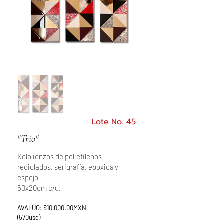
Lote No. 45
"Trio"
Xololienzos de polietilenos
reciclados, serigrafía, epoxica y
espejo
50x20cm c/u.
AVALÚO: $10,000.00MXN
(570usd)