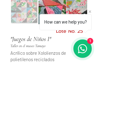
How can we help you?
Lote No. 25
"Juegos de Niños I"
1
Taller en el museo Tamayo
Acrílico sobre Xololienzos de
polietilenos reciclados
50x50cm
AVALÚO: $10,000.00MXN
(570usd)
PRECIO DE SALIDA: $5,000.00MXN
Haz una oferta