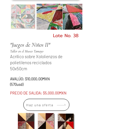
Lote No. 38
"Juegos de Niños II"
Taller en el Museo Tamayo​
Acrílico sobre Xololienzos de
polietilenos reciclados
50x50cm
AVALÚO: $10,000.00MXN
(570usd)
PRECIO DE SALIDA: $5,000.00MXN
Haz una oferta